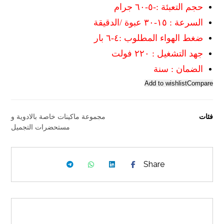
حجم التعبئة :-٥-٦٠ جرام
السرعة : ١٥-٣٠ عبوة /الدقيقة
ضغط الهواء المطلوب :٤-٦ بار
جهد التشغيل : ٢٢٠ فولت
الضمان : سنة
Add to wishlist
Compare
فئات
مجموعة ماكينات خاصة بالادوية و
مستحضرات التجميل