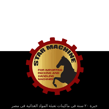
خبرة ٢٠ سنة فى ماكينات تعبئة المواد الغذائية فى مصر