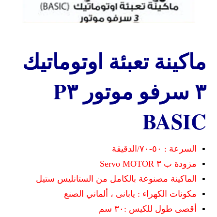
ماكينة تعبئة اوتوماتيك
٣ سرفو موتور P٣
BASIC
السرعة : ٥٠-٧٠/الدقيقة
مزودة ب ٣ Servo MOTOR
الماكينة مصنوعة بالكامل من الستانليس ستيل
مكونات الكهراء : يابانى ، ألماني الصنع
أقصى طول للكيس :٣٠ سم