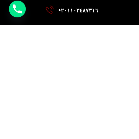
+٢٠١١٠٣٤٨٧٣١٦
المزيد من خدماتنا
عن الشركة
الكاتالوج
منتجات جديدة
OFX EGYPT
Designed and developed by