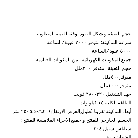
حجم التعبئة و شكل العبوة :وفقا للعينة المطلوبة
سرعة الماكينة: متوفر ٢٠٠٠ عبوة/الساعة
٥٠٠٠ عبوة/الساعة
جميع المكونات الكهربائية : من المكونات العالمية
حجم التعبئة : متوفر ٢٠٠ملل
متوفر٥٠٠ملل
متوفر١٠٠٠ملل
جهد التشغيل ٢٢٠-٣٨٠ فولت
الطاقة الكلية ١٥ كيلو وات
أبعاد الماكينة تقريبا (طول,العرض,الارتفاع) : ٦.٢.×٥.٥.×٢٥ متر
الجسم الخارجي للمنتج و جميع الاجزاء الملامسة للمنتج :
ستانلس ستيل ٣٠٤
الضمان سنة