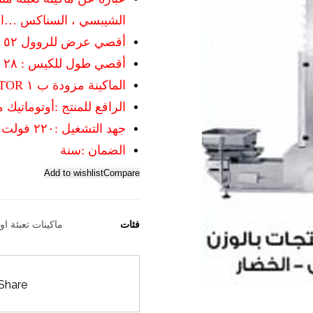
الشيبسي ، السناكس …ال
أقصي عرض للروول ٥٢ سم
أقصي طول للكيس : ٢٨ سم
الماكينة مزودة ب ١ SERVO MOTOR من الماركات العالمية
الرافع للمنتج :أوتوماتيك م
جهد التشغيل :٢٢٠ فولت
الضمان :سنة
Add to wishlist
Compare
فئات
ماكينات تعبئة او