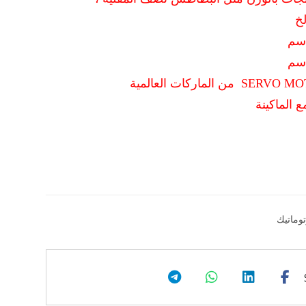
خ
ع الماكينة
توماتيك