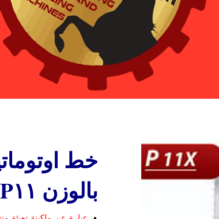
خط اوتوماتي
بالوزن P١١ X
عبارة عن ماكينة تعبئة م